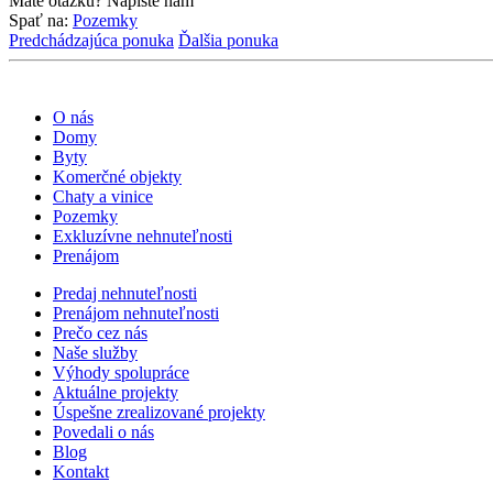
Máte otázku? Napíšte nám
Spať na:
Pozemky
Predchádzajúca ponuka
Ďalšia ponuka
O nás
Domy
Byty
Komerčné objekty
Chaty a vinice
Pozemky
Exkluzívne nehnuteľnosti
Prenájom
Predaj nehnuteľnosti
Prenájom nehnuteľnosti
Prečo cez nás
Naše služby
Výhody spolupráce
Aktuálne projekty
Úspešne zrealizované projekty
Povedali o nás
Blog
Kontakt