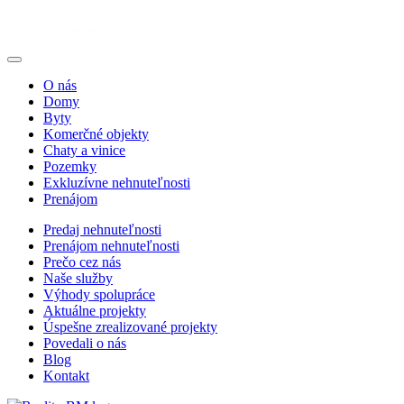
O nás
Domy
Byty
Komerčné objekty
Chaty a vinice
Pozemky
Exkluzívne nehnuteľnosti
Prenájom
Predaj nehnuteľnosti
Prenájom nehnuteľnosti
Prečo cez nás
Naše služby
Výhody spolupráce
Aktuálne projekty
Úspešne zrealizované projekty
Povedali o nás
Blog
Kontakt