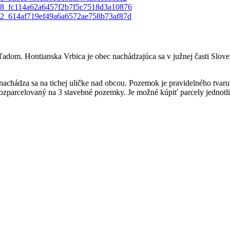
m. Hontianska Vrbica je obec nachádzajúca sa v južnej časti Sloven
achádza sa na tichej uličke nad obcou. Pozemok je pravidelného tvar
zparcelovaný na 3 stavebné pozemky. Je možné kúpiť parcely jednotli