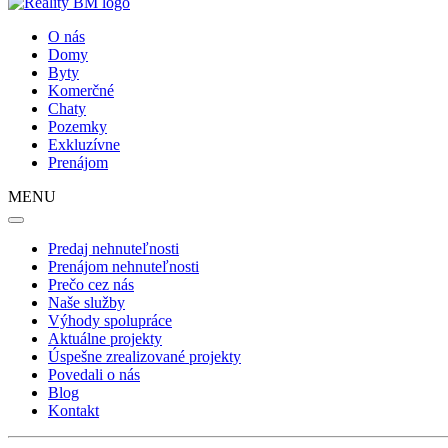
O nás
Domy
Byty
Komerčné
Chaty
Pozemky
Exkluzívne
Prenájom
MENU
Predaj nehnuteľnosti
Prenájom nehnuteľnosti
Prečo cez nás
Naše služby
Výhody spolupráce
Aktuálne projekty
Úspešne zrealizované projekty
Povedali o nás
Blog
Kontakt