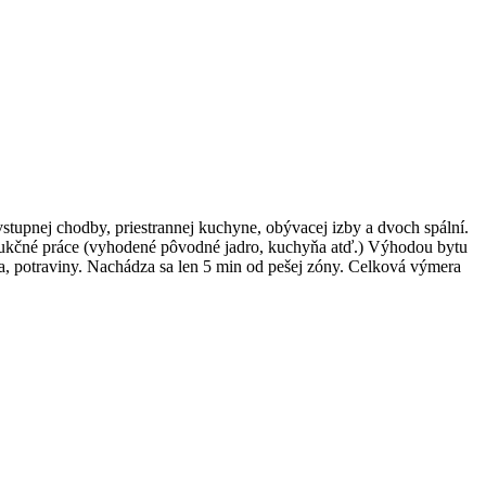
stupnej chodby, priestrannej kuchyne, obývacej izby a dvoch spální.
trukčné práce (vyhodené pôvodné jadro, kuchyňa atď.) Výhodou bytu
ôlka, potraviny. Nachádza sa len 5 min od pešej zóny. Celková výmera