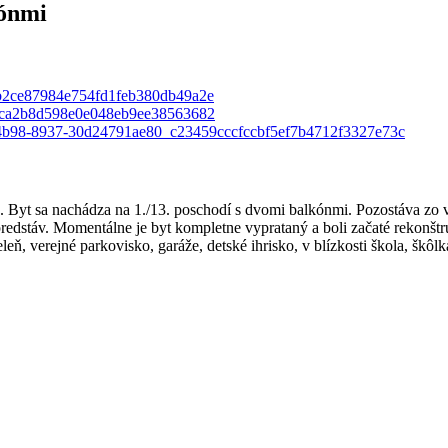
kónmi
. Byt sa nachádza na 1./13. poschodí s dvomi balkónmi. Pozostáva zo v
redstáv. Momentálne je byt kompletne vyprataný a boli začaté rekonš
eleň, verejné parkovisko, garáže, detské ihrisko, v blízkosti škola, šk