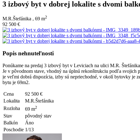
3 izbový byt v dobrej lokalite s dvomi bal
2
M.R.Štefánika ,
69 m
92 500 €
Popis nehnuteľnosti
Ponúkame na predaj 3 izbový byt v Leviciach na ulici M.R. Štefánika
Je v pôvodnom stave, vhodný na úplnú rekonštrukciu podľa svojich p
je veľmi dobrá dispozícia, izby sú nepriechodné, v okolí bytovky je z
bytu je 69m2.
Cena
92 500 €
Lokalita
M.R.Štefánika
2
Rozloha
69 m
Stav
pôvodný stav
Balkón
Áno
Poschodie
1/13