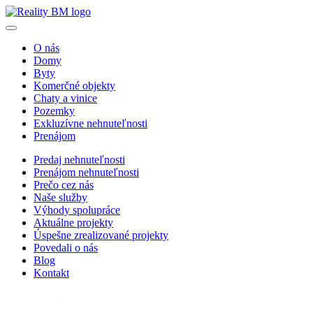
O nás
Domy
Byty
Komerčné objekty
Chaty a vinice
Pozemky
Exkluzívne nehnuteľnosti
Prenájom
Predaj nehnuteľnosti
Prenájom nehnuteľnosti
Prečo cez nás
Naše služby
Výhody spolupráce
Aktuálne projekty
Úspešne zrealizované projekty
Povedali o nás
Blog
Kontakt