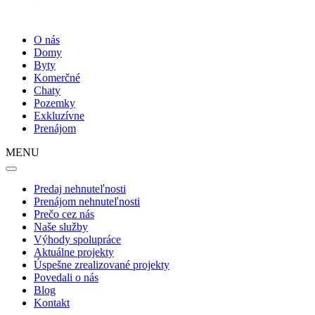
O nás
Domy
Byty
Komerčné
Chaty
Pozemky
Exkluzívne
Prenájom
MENU
Predaj nehnuteľnosti
Prenájom nehnuteľnosti
Prečo cez nás
Naše služby
Výhody spolupráce
Aktuálne projekty
Úspešne zrealizované projekty
Povedali o nás
Blog
Kontakt