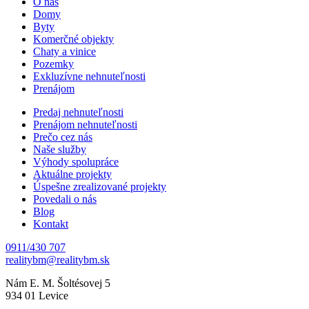
O nás
Domy
Byty
Komerčné objekty
Chaty a vinice
Pozemky
Exkluzívne nehnuteľnosti
Prenájom
Predaj nehnuteľnosti
Prenájom nehnuteľnosti
Prečo cez nás
Naše služby
Výhody spolupráce
Aktuálne projekty
Úspešne zrealizované projekty
Povedali o nás
Blog
Kontakt
0911/430 707
Nám E. M. Šoltésovej 5
934 01 Levice