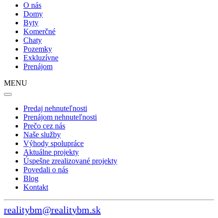
O nás
Domy
Byty
Komerčné
Chaty
Pozemky
Exkluzívne
Prenájom
MENU
Predaj nehnuteľnosti
Prenájom nehnuteľnosti
Prečo cez nás
Naše služby
Výhody spolupráce
Aktuálne projekty
Úspešne zrealizované projekty
Povedali o nás
Blog
Kontakt