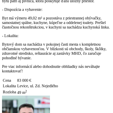
bytu patrí aj pivnica, ktorá poskytuje ďalší úložný priestor.
- Dispozícia a vybavenie:
Byt má výmeru 49,02 m² a pozostáva z priestrannej obývačky,
samostatnej spálne, kuchyne, kúpeľne a oddelenej toalety. Prešiel
čiastočnou rekonštrukciou, v kuchyni sa nachádza kuchynská linka.
- Lokalita:
Bytový dom sa nachádza v pokojnej časti mesta s kompletnou
občianskou vybavenosťou. V blízkosti sú obchody, školy, škôlky,
zdravotné stredisko, reštaurácie aj zastávky MHD, čo zaručuje
pohodlné bývanie.
Pre viac informácií alebo dohodnutie obhliadky nás neváhajte
kontaktovať!
Cena
83 000 €
Lokalita
Levice, ul. Zd. Nejedlého
2
Rozloha
49 m