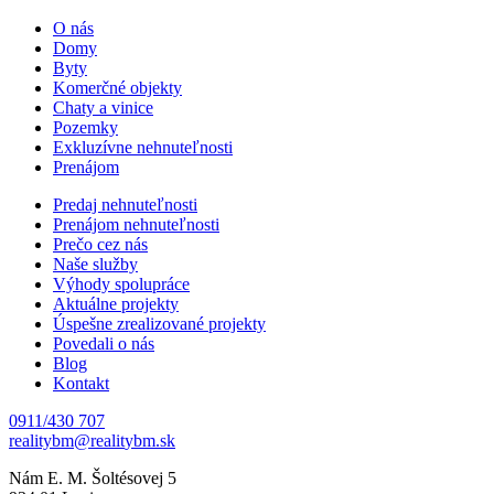
O nás
Domy
Byty
Komerčné objekty
Chaty a vinice
Pozemky
Exkluzívne nehnuteľnosti
Prenájom
Predaj nehnuteľnosti
Prenájom nehnuteľnosti
Prečo cez nás
Naše služby
Výhody spolupráce
Aktuálne projekty
Úspešne zrealizované projekty
Povedali o nás
Blog
Kontakt
0911/430 707
Nám E. M. Šoltésovej 5