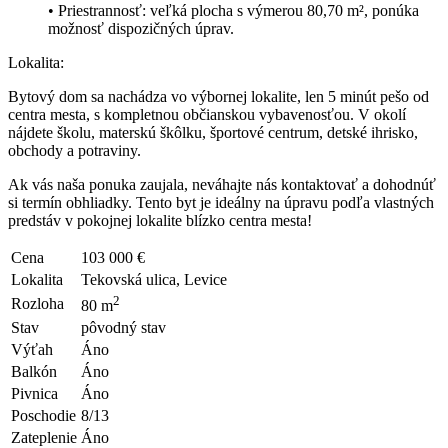
• Priestrannosť: veľká plocha s výmerou 80,70 m², ponúka
možnosť dispozičných úprav.
Lokalita:
Bytový dom sa nachádza vo výbornej lokalite, len 5 minút pešo od
centra mesta, s kompletnou občianskou vybavenosťou. V okolí
nájdete školu, materskú škôlku, športové centrum, detské ihrisko,
obchody a potraviny.
Ak vás naša ponuka zaujala, neváhajte nás kontaktovať a dohodnúť
si termín obhliadky. Tento byt je ideálny na úpravu podľa vlastných
predstáv v pokojnej lokalite blízko centra mesta!
Cena
103 000 €
Lokalita
Tekovská ulica, Levice
2
Rozloha
80 m
Stav
pôvodný stav
Výťah
Áno
Balkón
Áno
Pivnica
Áno
Poschodie
8/13
Zateplenie
Áno