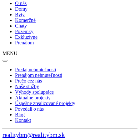
O nás
Domy
Byty
Komerčné
Chaty
Pozemky
Exkluzívne
Prenájom
MENU
Predaj nehnuteľnosti
Prenájom nehnuteľnosti
Prečo cez nás
Naše služby
Výhody spolupráce
Aktuálne projekty
Úspešne zrealizované projekty
Povedali o nás
Blog
Kontakt