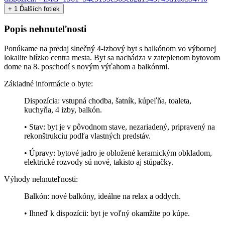
+ 1 Ďalších fotiek
Popis nehnuteľnosti
Ponúkame na predaj slnečný 4-izbový byt s balkónom vo výbornej
lokalite blízko centra mesta. Byt sa nachádza v zateplenom bytovom
dome na 8. poschodí s novým výťahom a balkónmi.
Základné informácie o byte:
Dispozícia: vstupná chodba, šatník, kúpeľňa, toaleta,
kuchyňa, 4 izby, balkón.
• Stav: byt je v pôvodnom stave, nezariadený, pripravený na
rekonštrukciu podľa vlastných predstáv.
• Úpravy: bytové jadro je obložené keramickým obkladom,
elektrické rozvody sú nové, takisto aj stúpačky.
Výhody nehnuteľnosti:
Balkón: nové balkóny, ideálne na relax a oddych.
• Ihneď k dispozícii: byt je voľný okamžite po kúpe.