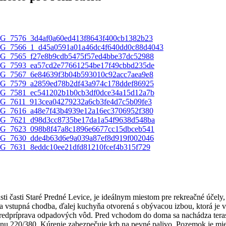
ti časti Staré Predné Levice, je ideálnym miestom pre rekreačné účely,
a vstupná chodba, ďalej kuchyňa otvorená s obývacou izbou, ktorá je
predpríprava odpadových vôd. Pred vchodom do doma sa nachádza terasa
inu 220/380. Kúrenie zabezpečuje krb na pevné palivo. Pozemok je mi