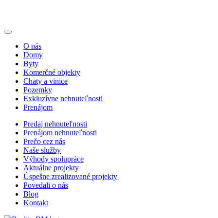
O nás
Domy
Byty
Komerčné objekty
Chaty a vinice
Pozemky
Exkluzívne nehnuteľnosti
Prenájom
Predaj nehnuteľnosti
Prenájom nehnuteľnosti
Prečo cez nás
Naše služby
Výhody spolupráce
Aktuálne projekty
Úspešne zrealizované projekty
Povedali o nás
Blog
Kontakt