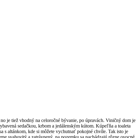
 no je tiež vhodný na celoročné bývanie, po úpravách. Viničný dom je
 vybavená sedačkou, krbom a jedálenským kútom. Kúpeľňa a toaleta
 s altánkom, kde si môžete vychutnať pokojné chvíle. Tak isto je
erne svahovitý a zatrávnený, na pozemku sa nachádzajú rôzne ovocné