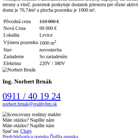
stromy a vinič, pozemok poskytuje dostatok priestoru pre rôzne aktiv
domu je 70,74m² a plocha pozemku je 1000 m².
Pôvodná cena
110 000 €
Nová Cena
99 000 €
Lokalita
Levice
2
Výmera pozemku
1000 m
Stav
novostavba
Zariadenie
So zariadením
Elektrina
220V / 380V
Ing. Norbert Brnák
0911 / 40 19 24
Máte otázku? Napíšte nám
Máte otázku? Napíšte nám
Spať na:
Chaty
Predchádzajúca ponuka
Ďalšia ponuka