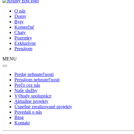
O nás
Domy
Byty
Komerčné
Chaty
Pozemky
Exkluzívne
Prenájom
MENU
Predaj nehnuteľnosti
Prenájom nehnuteľnosti
Prečo cez nás
Naše služby
Výhody spolupráce
Aktuálne projekty
Úspešne zrealizované projekty
Povedali o nás
Blog
Kontakt