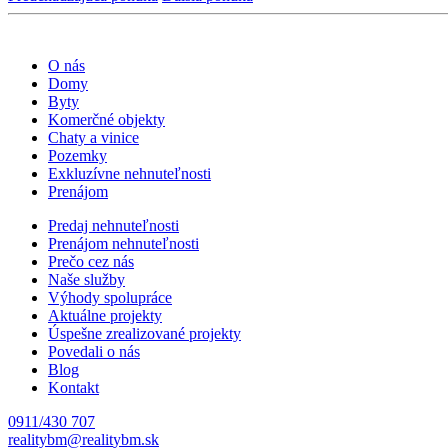
O nás
Domy
Byty
Komerčné objekty
Chaty a vinice
Pozemky
Exkluzívne nehnuteľnosti
Prenájom
Predaj nehnuteľnosti
Prenájom nehnuteľnosti
Prečo cez nás
Naše služby
Výhody spolupráce
Aktuálne projekty
Úspešne zrealizované projekty
Povedali o nás
Blog
Kontakt
0911/430 707