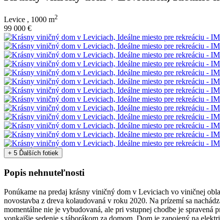
2
Levice ,
1000 m
99 000 €
+ 5 Ďalších fotiek
Popis nehnuteľnosti
Ponúkame na predaj krásny viničný dom v Leviciach vo viničnej oblas
novostavba z dreva kolaudovaná v roku 2020. Na prízemí sa nachádz
momentálne nie je vybudovaná, ale pri vstupnej chodbe je spravená 
vonkajšie sedenie s táborákom za domom. Dom je zapojený na elektr