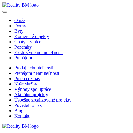
O nás
Domy
Byty
Komerčné objekty
Chaty a vinice
Pozemky
Exkluzívne nehnuteľnosti
Prenájom
Predaj nehnuteľnosti
Prenájom nehnuteľnosti
Prečo cez nás
Naše služby
Výhody spolupráce
Aktuálne projekty
Úspešne zrealizované projekty
Povedali o nás
Blog
Kontakt