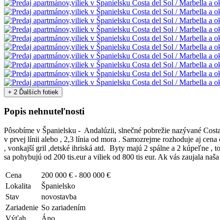
+ 2 Ďalších fotiek
Popis nehnuteľnosti
Pôsobíme v Španielsku - Andalúzii, slnečné pobrežie nazývané Costa
v prvej línii alebo , 2,3 línia od mora . Samozrejme rozhoduje aj ce
, vonkajší gril ,detské ihriská atd. Byty majú 2 spálne a 2 kúpeľne ,
sa pohybujú od 200 tis.eur a viliek od 800 tis eur. Ak vás zaujala naš
Cena
200 000 € - 800 000 €
Lokalita
Španielsko
Stav
novostavba
Zariadenie
So zariadením
Výťah
Áno