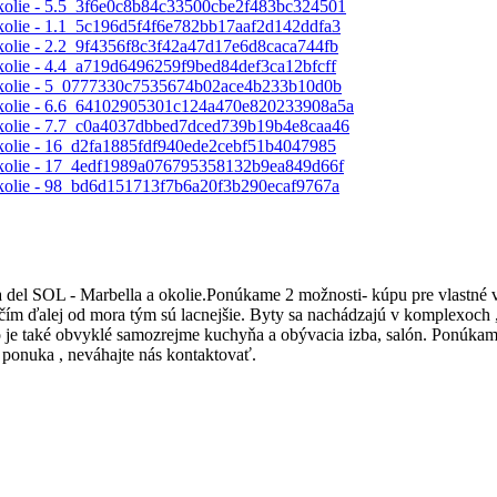
 del SOL - Marbella a okolie.Ponúkame 2 možnosti- kúpu pre vlastné v
na čím ďalej od mora tým sú lacnejšie. Byty sa nachádzajú v komplexoch
 to je také obvyklé samozrejme kuchyňa a obývacia izba, salón. Ponúkame
a ponuka , neváhajte nás kontaktovať.