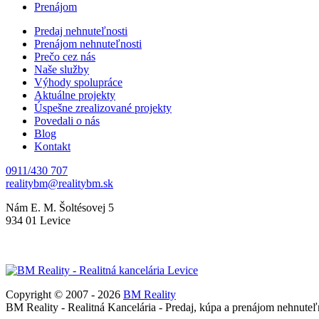
Prenájom
Predaj nehnuteľnosti
Prenájom nehnuteľnosti
Prečo cez nás
Naše služby
Výhody spolupráce
Aktuálne projekty
Úspešne zrealizované projekty
Povedali o nás
Blog
Kontakt
0911/430 707
Nám E. M. Šoltésovej 5
934 01 Levice
Copyright © 2007 - 2026
BM Reality
BM Reality - Realitná Kancelária - Predaj, kúpa a prenájom nehnuteľ