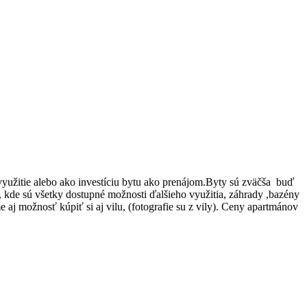
yužitie alebo ako investíciu bytu ako prenájom.Byty sú zväčša buď
 , kde sú všetky dostupné možnosti ďalšieho využitia, záhrady ,bazény
 aj možnosť kúpiť si aj vilu, (fotografie su z vily). Ceny apartmánov