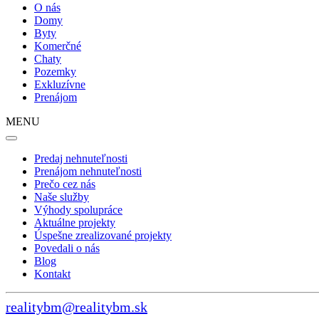
O nás
Domy
Byty
Komerčné
Chaty
Pozemky
Exkluzívne
Prenájom
MENU
Predaj nehnuteľnosti
Prenájom nehnuteľnosti
Prečo cez nás
Naše služby
Výhody spolupráce
Aktuálne projekty
Úspešne zrealizované projekty
Povedali o nás
Blog
Kontakt