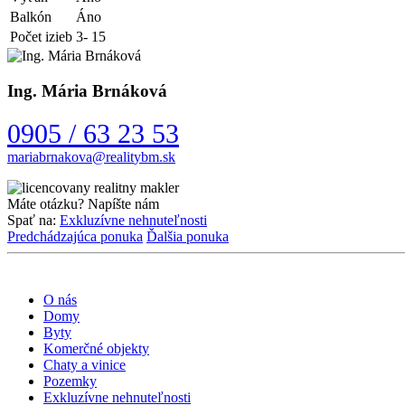
Balkón
Áno
Počet izieb
3- 15
Ing. Mária Brnáková
0905 / 63 23 53
Máte otázku? Napíšte nám
Spať na:
Exkluzívne nehnuteľnosti
Predchádzajúca ponuka
Ďalšia ponuka
O nás
Domy
Byty
Komerčné objekty
Chaty a vinice
Pozemky
Exkluzívne nehnuteľnosti